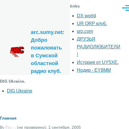
Перейти к основному содержанию
links
Ме
DX world
UR QRP клуб.
qrz.com
arc.sumy.net:
ДРУЗЬЯ
Добро
РАДИОЛЮБИТЕЛИ
пожаловать
!
в Сумской
История от UY5XE.
областной
Нодир - EY8MM
радио клуб.
DIG Ukraine.
DIG Ukraine
Строка
Главная
By
Гость (не проверено)
, 1 сентября, 2005