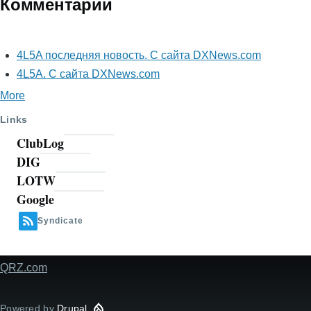
Комментарии
4L5A последняя новость. С сайта DXNews.com
4L5A. С сайта DXNews.com
More
Links
ClubLog
DIG
LOTW
Google
Syndicate
QRZ.com
Footer
Powered by
Drupal