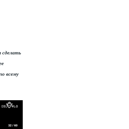
ы сделать
ее
по всему