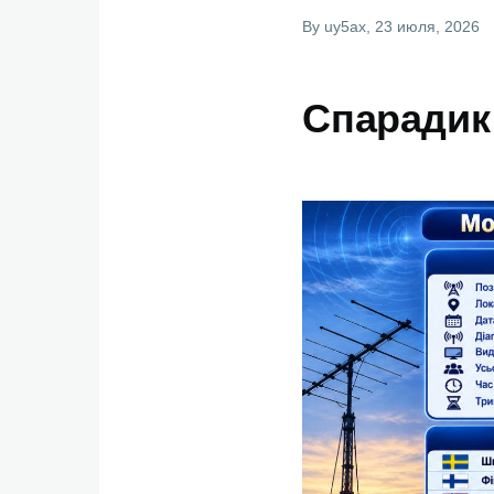
By
uy5ax
, 23 июля, 2026
Спарадик 