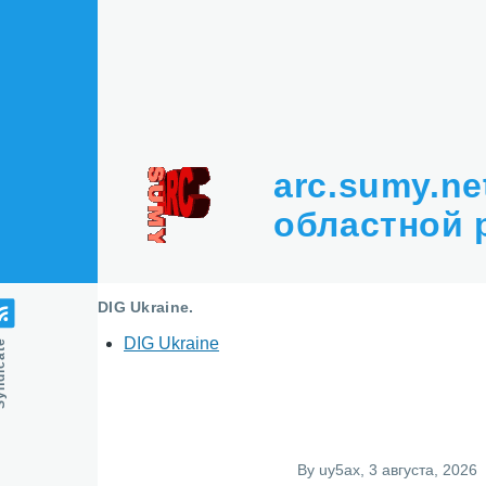
Перейти к основному содержанию
arc.sumy.n
областной 
DIG Ukraine.
DIG Ukraine
icate
By
uy5ax
, 3 августа, 2026