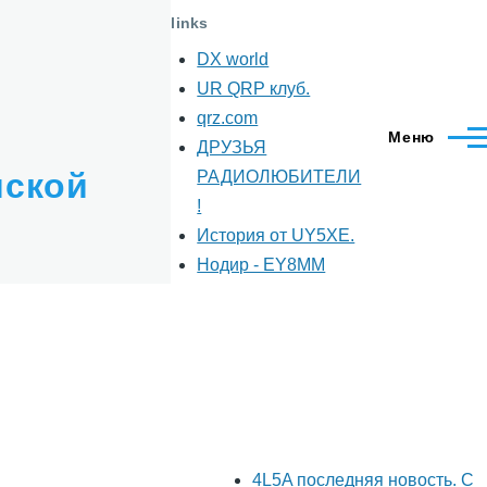
links
DX world
UR QRP клуб.
qrz.com
Меню
ДРУЗЬЯ
мской
РАДИОЛЮБИТЕЛИ
!
История от UY5XE.
Нодир - EY8MM
4L5A последняя новость. С