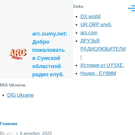
Перейти к основному содержанию
links
Ме
DX world
UR QRP клуб.
qrz.com
arc.sumy.net:
ДРУЗЬЯ
Добро
РАДИОЛЮБИТЕЛИ
пожаловать
!
в Сумской
История от UY5XE.
областной
Нодир - EY8MM
радио клуб.
DIG Ukraine.
DIG Ukraine
Строка
Главная
By
uy5ax
, 8 декабря, 2025