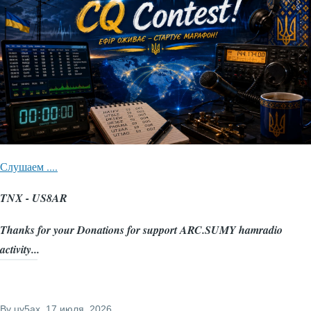
Слушаем ....
TNX - US8AR
Thanks for your Donations for support ARC.SUMY hamradio
activity...
By
uy5ax
, 17 июля, 2026