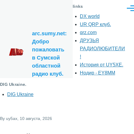
Перейти к основному содержанию
links
Ме
DX world
UR QRP клуб.
qrz.com
arc.sumy.net:
ДРУЗЬЯ
Добро
РАДИОЛЮБИТЕЛИ
пожаловать
!
в Сумской
История от UY5XE.
областной
Нодир - EY8MM
радио клуб.
DIG Ukraine.
DIG Ukraine
By
uy5ax
, 10 августа, 2026