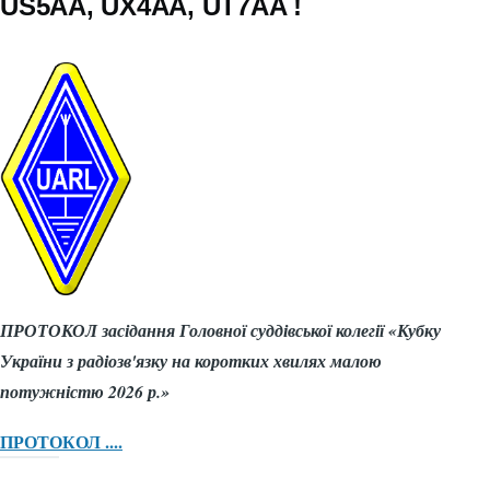
US5AA, UX4AA, UT7AA !
ПРОТОКОЛ засідання Головної суддівської колегії «Кубку
України з радіозв'язку на коротких хвилях малою
потужністю 2026 р.»
ПРОТОКОЛ ....