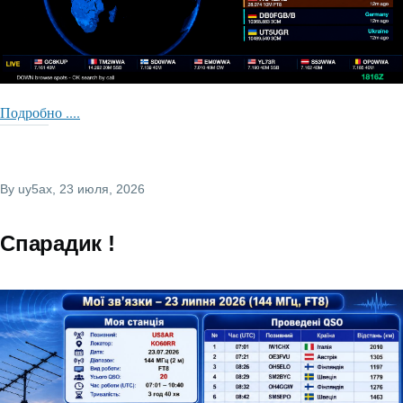
Подробно ....
By
uy5ax
, 23 июля, 2026
Спарадик !