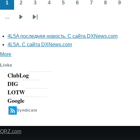
1
2
3
4
5
6
7
8
9
Нумерация
Страница
Страница
Страница
Страница
Страница
Страница
Страница
Страница
Страни
страниц
…
Следующая
Последняя
страница
страница
4L5A последняя новость. С сайта DXNews.com
4L5A. С сайта DXNews.com
More
Links
ClubLog
DIG
LOTW
Google
Syndicate
QRZ.com
Footer