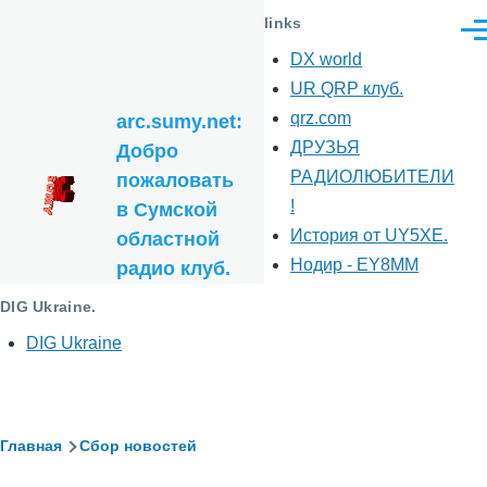
Перейти к основному содержанию
links
Ме
DX world
UR QRP клуб.
qrz.com
arc.sumy.net:
ДРУЗЬЯ
Добро
РАДИОЛЮБИТЕЛИ
пожаловать
!
в Сумской
История от UY5XE.
областной
Нодир - EY8MM
радио клуб.
DIG Ukraine.
DIG Ukraine
Строка
Главная
Сбор новостей