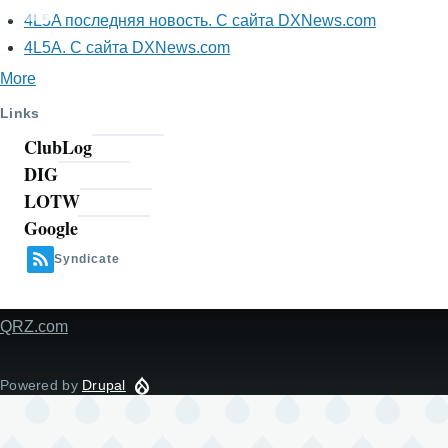
навигации
4L5A последняя новость. С сайта DXNews.com
4L5A. С сайта DXNews.com
More
Links
ClubLog
DIG
LOTW
Google
Syndicate
QRZ.com
Footer
Powered by
Drupal